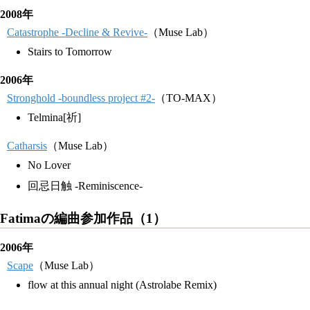
2008年
Catastrophe -Decline & Revive-
（Muse Lab）
Stairs to Tomorrow
2006年
Stronghold -boundless project #2-
（TO-MAX）
Telmina[祈]
Catharsis
（Muse Lab）
No Lover
回忌日触 -Reminiscence-
Fatimaの編曲参加作品（1）
2006年
Scape
（Muse Lab）
flow at this annual night (Astrolabe Remix)