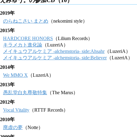
えみゅう。の参加CD（10）
2019年
のらねこさい まとめ
（nekomimi style）
2015年
HARDCORE HONORS
（Lilium Records）
キラメカト進化論
（LuzeriA）
メイキュウアルケミア -alchemstoria- side:Ahsahr
（LuzeriA）
メイキュウアルケミア -alchemstoria- side:Believer
（LuzeriA）
2014年
We MMO X
（LuzeriA）
2013年
愚乱堂白丸尊敬特集
（The Marus）
2012年
Vocal Vitality
（RTTF Records）
2010年
廃虚の夢
（Notte）
2009年