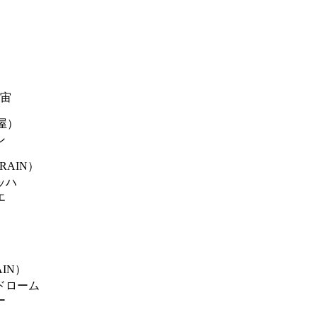
宇宙
屋）
ン
 RAIN）
ッハ
エ
AIN）
ドローム
ー