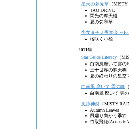
星天の夢見草
（MISTY
TAO DRIVE
閃光の摩天楼
夏の勿忘草
少女タチノ夜奏会 ～Fairy
桜咲く小径
2011年
Star Guide Literacy
（MIS
白南風靡いて雲の
三千世界の鴉天狗
夏の終わりの星空
白南風 靡いて 雲の峰
（
白南風 靡いて 雲
風詠神楽
（MISTY RA
Autumn Leaves
風廻り向かう季節
竹取飛翔(Acoustic Ve