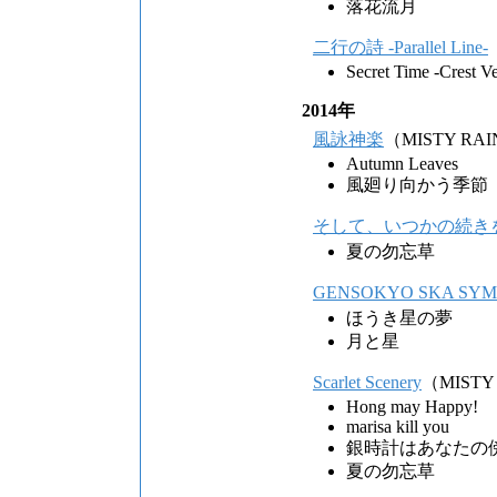
落花流月
二行の詩 -Parallel Line-
Secret Time -Crest V
2014年
風詠神楽
（MISTY RA
Autumn Leaves
風廻り向かう季節
そして、いつかの続き
夏の勿忘草
GENSOKYO SKA SY
ほうき星の夢
月と星
Scarlet Scenery
（MISTY
Hong may Happy!
marisa kill you
銀時計はあなたの
夏の勿忘草