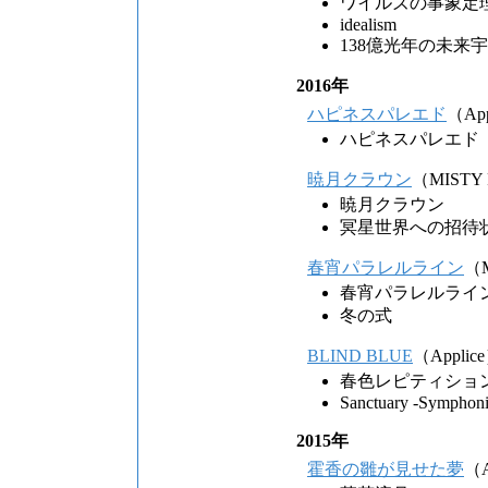
ワイルズの事象定
idealism
138億光年の未来
2016年
ハピネスパレエド
（App
ハピネスパレエド
暁月クラウン
（MISTY
暁月クラウン
冥星世界への招待
春宵パラレルライン
（M
春宵パラレルライ
冬の式
BLIND BLUE
（Applic
春色レピティショ
Sanctuary -Symphoni
2015年
霍香の雛が見せた夢
（A