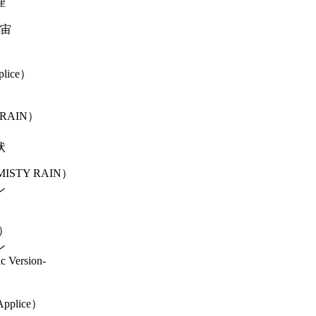
理
宇宙
lice）
 RAIN）
状
ISTY RAIN）
ン
e）
ン
c Version-
pplice）