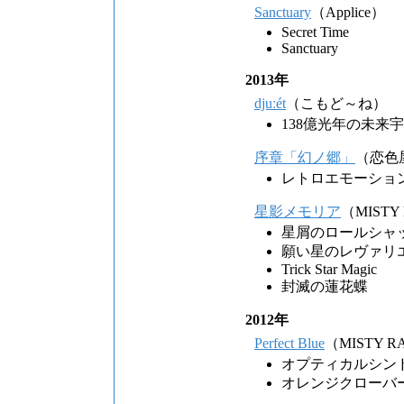
Sanctuary
（Applice）
Secret Time
Sanctuary
2013年
djuːét
（こもど～ね）
138億光年の未来
序章「幻ノ郷」
（恋色
レトロエモーショ
星影メモリア
（MISTY
星屑のロールシャ
願い星のレヴァリ
Trick Star Magic
封滅の蓮花蝶
2012年
Perfect Blue
（MISTY R
オプティカルシン
オレンジクローバ