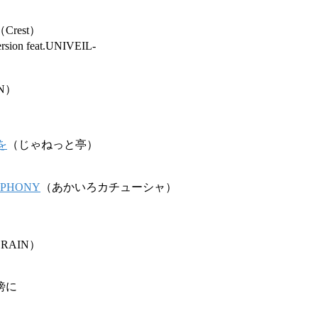
（Crest）
ersion feat.UNIVEIL-
IN）
を
（じゃねっと亭）
MPHONY
（あかいろカチューシャ）
 RAIN）
傍に