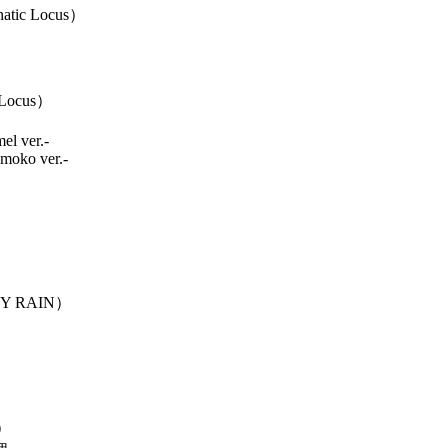
atic Locus）
 Locus）
l ver.-
oko ver.-
s）
Y RAIN）
N）