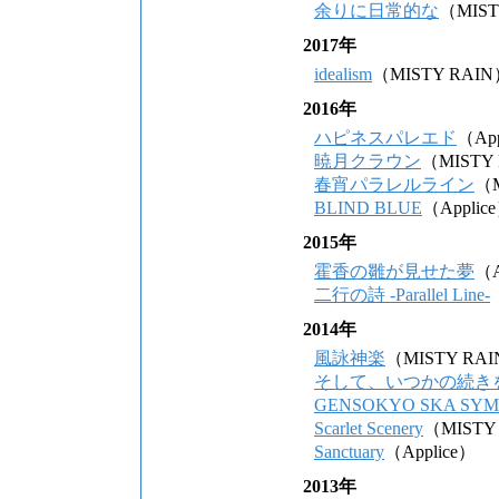
余りに日常的な
（MIST
2017年
idealism
（MISTY RAI
2016年
ハピネスパレエド
（App
暁月クラウン
（MISTY
春宵パラレルライン
（M
BLIND BLUE
（Applic
2015年
霍香の雛が見せた夢
（A
二行の詩 -Parallel Line-
2014年
風詠神楽
（MISTY RA
そして、いつかの続き
GENSOKYO SKA SY
Scarlet Scenery
（MISTY
Sanctuary
（Applice）
2013年