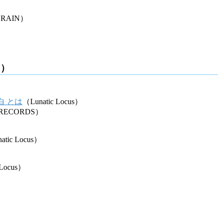
 RAIN）
8）
白 とは
（Lunatic Locus）
 RECORDS）
atic Locus）
 Locus）
s）