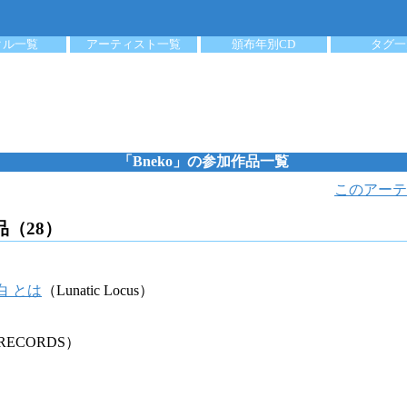
クル一覧
アーティスト一覧
頒布年別CD
タグ一
「Bneko」の参加作品一覧
このアーテ
品（28）
白 とは
（Lunatic Locus）
 RECORDS）