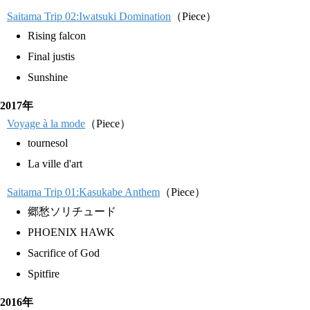
Saitama Trip 02:Iwatsuki Domination
（Piece）
Rising falcon
Final justis
Sunshine
2017年
Voyage à la mode
（Piece）
tournesol
La ville d'art
Saitama Trip 01:Kasukabe Anthem
（Piece）
郷愁ソリチュード
PHOENIX HAWK
Sacrifice of God
Spitfire
2016年