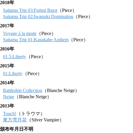
2018年
Saitama Trip 03:Fujimi Burst
（Piece）
Saitama Trip 02:Iwatsuki Domination
（Piece）
2017年
Voyage à la mode
（Piece）
Saitama Trip 01:Kasukabe Anthem
（Piece）
2016年
01.5:Liberty
（Piece）
2015年
01:Liberty
（Piece）
2014年
Battleship Collection
（Blanche Neige）
Neige
（Blanche Neige）
2013年
Touch!
（トラウマ）
東方雪月花
（Silver Vampire）
頒布年月日不明