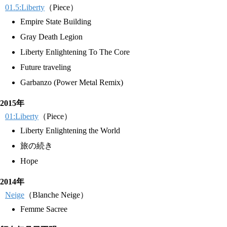
01.5:Liberty
（Piece）
Empire State Building
Gray Death Legion
Liberty Enlightening To The Core
Future traveling
Garbanzo (Power Metal Remix)
2015年
01:Liberty
（Piece）
Liberty Enlightening the World
旅の続き
Hope
2014年
Neige
（Blanche Neige）
Femme Sacree