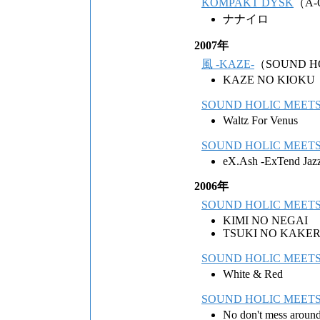
KOMPAKT DYSK
（A-
ナナイロ
2007年
風 -KAZE-
（SOUND H
KAZE NO KIOKU
SOUND HOLIC ME
Waltz For Venus
SOUND HOLIC ME
eX.Ash -ExTend Jaz
2006年
SOUND HOLIC ME
KIMI NO NEGAI
TSUKI NO KAKE
SOUND HOLIC ME
White & Red
SOUND HOLIC ME
No don't mess around