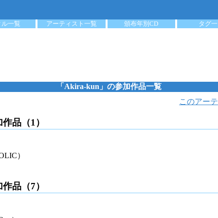
クル一覧
アーティスト一覧
頒布年別CD
タグ一
「Akira-kun」の参加作品一覧
このアーテ
参加作品（1）
OLIC）
参加作品（7）