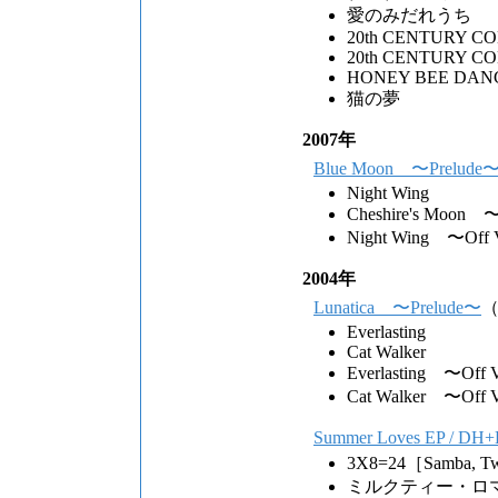
愛のみだれうち
20th CENTURY C
20th CENTURY C
HONEY BEE DAN
猫の夢
2007年
Blue Moon 〜Prelude
Night Wing
Cheshire's Moon 〜
Night Wing 〜Off V
2004年
Lunatica 〜Prelude〜
（
Everlasting
Cat Walker
Everlasting 〜Off V
Cat Walker 〜Off V
Summer Loves EP / DH
3X8=24［Samba
ミルクティー・ロ