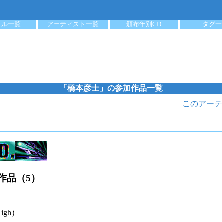
クル一覧
アーティスト一覧
頒布年別CD
タグ一
「橋本彦士」の参加作品一覧
このアーテ
作品（5）
High）