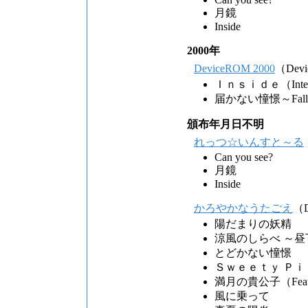
月鏡
Inside
2000年
DeviceROM 2000
（Devi
Ｉｎｓｉｄｅ（Integra
届かない憧憬～Fallin' 
頒布年月日不明
れっつ☆いんすと～る
Can you see?
月鏡
Inside
かろやかなうたごえ
（D
陽だまりの妖精
涼風のしらべ ～
とどかない憧憬
Ｓｗｅｅｔｙ Ｐｉ
満月の貴公子（Feat. 
風に乗って