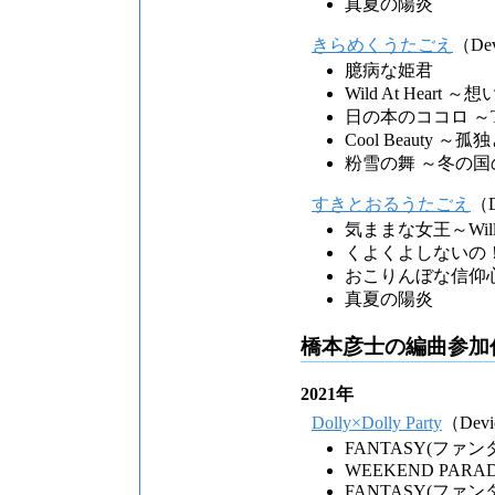
真夏の陽炎
きらめくうたごえ
（Dev
臆病な姫君
Wild At Heart
日の本のココロ ～The f
Cool Beauty ～
粉雪の舞 ～冬の
すきとおるうたごえ
（D
気ままな女王～Willfu
くよくよしないの
おこりんぼな信仰
真夏の陽炎
橋本彦士の編曲参加
2021年
Dolly×Dolly Party
（Devi
FANTASY(ファン
WEEKEND PARAD
FANTASY(ファンタジー)