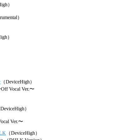
High）
umental）
High）
〜
（DeviceHigh）
Off Vocal Ver.〜
DeviceHigh）
ocal Ver.〜
+LK
（DeviceHigh）