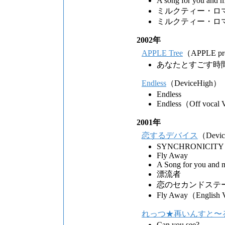
A song for you an
ミルクティー・ロ
ミルクティー・ロマンス(
2002年
APPLE Tree
（APPLE pr
あなたとすごす時
Endless
（DeviceHigh）
Endless
Endless（Off vocal 
2001年
恋するデバイス
（Devi
SYNCHRONICITY
Fly Away
A Song for you and 
漂流者
恋のセカンドステ
Fly Away（English 
れっつ★再いんすと〜
Can you see?