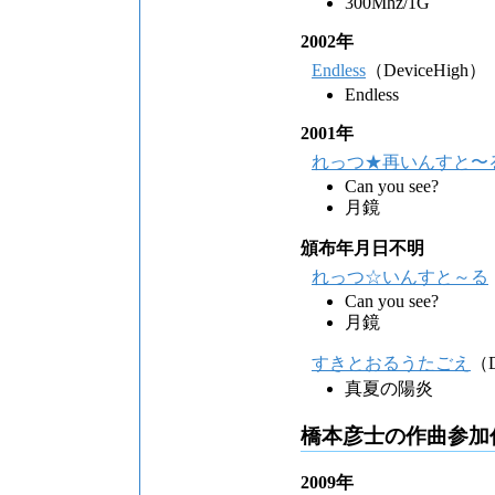
300Mhz/1G
2002年
Endless
（DeviceHigh）
Endless
2001年
れっつ★再いんすと〜
Can you see?
月鏡
頒布年月日不明
れっつ☆いんすと～る
Can you see?
月鏡
すきとおるうたごえ
（D
真夏の陽炎
橋本彦士の作曲参加
2009年