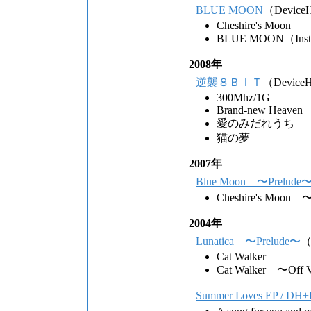
BLUE MOON
（Device
Cheshire's Moon
BLUE MOON（Instr
2008年
逆襲８ＢＩＴ
（Device
300Mhz/1G
Brand-new Heaven
愛のみだれうち
猫の夢
2007年
Blue Moon 〜Prelude
Cheshire's Moon 〜
2004年
Lunatica 〜Prelude〜
（
Cat Walker
Cat Walker 〜Off V
Summer Loves EP / DH