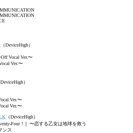
OMMUNICATION
OMMUNICATION
CE
〜
（DeviceHigh）
Off Vocal Ver.〜
ocal Ver.〜
DeviceHigh）
ocal Ver.〜
ocal Ver.〜
+LK
（DeviceHigh）
, Twenty-Four！］〜恋する乙女は地球を救う
マンス