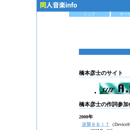
トップ
サー
橋本彦士のサイト
橋本彦士の作詞参加
2008年
逆襲８ＢＩＴ
（Device