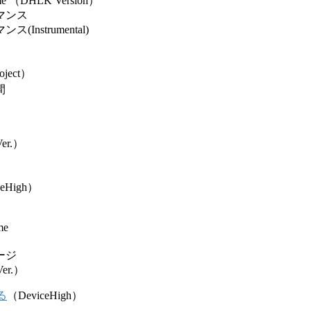
d me （DHLK Version）
マンス
Instrumental)
oject）
間
Ver.）
ceHigh）
me
ージ
Ver.）
る
（DeviceHigh）