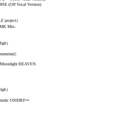
 (Off Vocal Version)
 project）
MK Mix-
High）
umental）
 Moonlight HEAVEN
High）
astic OSHIRI!〜