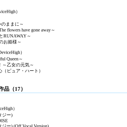
iceHigh）
 ～想いのままに～
lowers have gone away～
孤独とRUNAWAY～
国のお姫様～
eviceHigh）
l Queen～
！～乙女の元気～
心（ピュア・ハート）
作品（17）
ceHigh）
タジー)
ISE
 (Off Vocal Version)