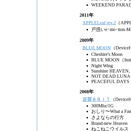
WEEKEND PARADISE
2011年
APPLELeaf rev.2
（APPLE
戸惑いe･mo･tion-M
2009年
BLUE MOON
（Device
Cheshire's Moon
BLUE MOON（Instr
Night Wing
Sunshine HEAVEN,
NOT DEAD LUNA
PEACEFUL DAYS
2008年
逆襲８ＢＩＴ
（Device
300Mhz/1G
おしり〜What a Fant
さよならの行方
Brand-new Heaven
ねこねこウイルス