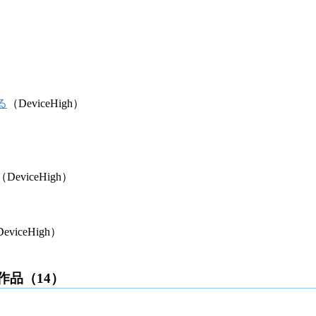
る
（DeviceHigh）
（DeviceHigh）
eviceHigh）
作品（14）