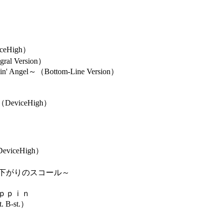
ceHigh）
l Version）
Angel～（Bottom-Line Version）
（DeviceHigh）
eviceHigh）
昼下がりのスコール～
ｐｐｉｎ
B-st.）