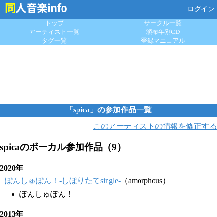
ログイン
トップ
サークル一覧
アーティスト一覧
頒布年別CD
タグ一覧
登録マニュアル
「spica」の参加作品一覧
このアーティストの情報を修正する
spicaのボーカル参加作品（9）
2020年
ぽんしゅぽん！-しぼりたてsingle-
（amorphous）
ぽんしゅぽん！
2013年