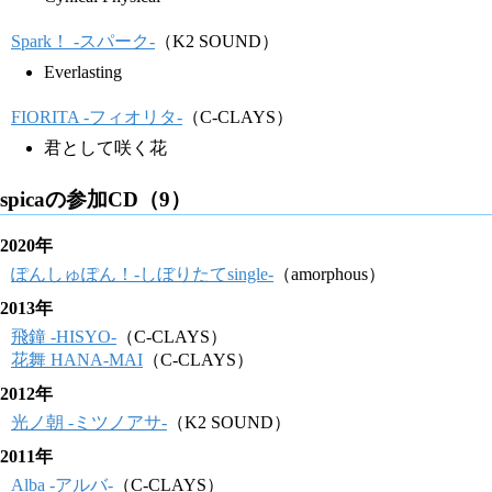
Spark！ -スパーク-
（K2 SOUND）
Everlasting
FIORITA -フィオリタ-
（C-CLAYS）
君として咲く花
spicaの参加CD（9）
2020年
ぽんしゅぽん！-しぼりたてsingle-
（amorphous）
2013年
飛鐘 -HISYO-
（C-CLAYS）
花舞 HANA-MAI
（C-CLAYS）
2012年
光ノ朝 -ミツノアサ-
（K2 SOUND）
2011年
Alba -アルバ-
（C-CLAYS）