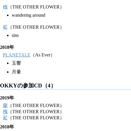
槐
（THE OTHER FLOWER）
wandering around
菘
（THE OTHER FLOWER）
sins
2018年
PLANETALE
（As Ever）
玉響
月暈
OKKYの参加CD（4）
2019年
蘭
（THE OTHER FLOWER）
槐
（THE OTHER FLOWER）
菘
（THE OTHER FLOWER）
2018年