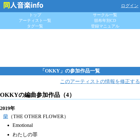
ログイン
トップ
サークル一覧
アーティスト一覧
頒布年別CD
タグ一覧
登録マニュアル
「OKKY」の参加作品一覧
このアーティストの情報を修正する
OKKYの編曲参加作品（4）
2019年
蘭
（THE OTHER FLOWER）
Emotional
わたしの罪