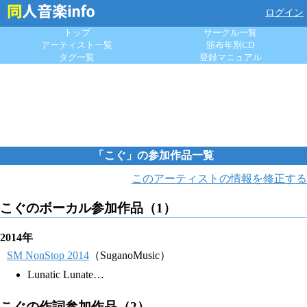
ログイン
トップ
サークル一覧
アーティスト一覧
頒布年別CD
タグ一覧
登録マニュアル
「こぐ」の参加作品一覧
このアーティストの情報を修正する
こぐのボーカル参加作品（1）
2014年
SM NonStop 2014
（SuganoMusic）
Lunatic Lunate…
こぐの作詞参加作品（2）