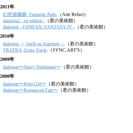
2011年
幻想遊園郷 -Fantastic Park-
（Arte Refact）
ataraxia2 - ep edition -
（君の美術館）
dialogue - FANFAN. FANTASY IV -
（君の美術館）
2010年
dialogue ～ Spell on Asterism ～
（君の美術館）
TRATRA -Extra Track-
（SYNC.ART'S）
2009年
dialogue〜Starry Nightmare〜
（君の美術館）
2008年
dialogue〜Prim Girl〜
（君の美術館）
dialogue〜Romanced Fate〜
（君の美術館）