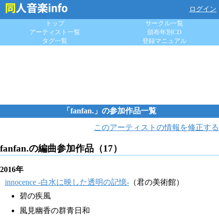
ログイン
トップ
サークル一覧
アーティスト一覧
頒布年別CD
タグ一覧
登録マニュアル
「fanfan.」の参加作品一覧
このアーティストの情報を修正する
fanfan.の編曲参加作品（17）
2016年
innocence -白水に映した透明の記憶-
（君の美術館）
碧の疾風
風見幽香の群青日和