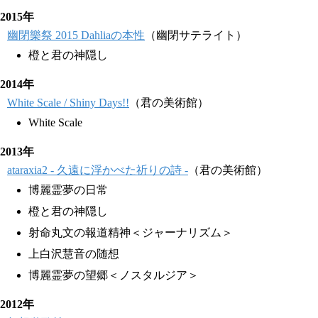
2015年
幽閉樂祭 2015 Dahliaの本性
（幽閉サテライト）
橙と君の神隠し
2014年
White Scale / Shiny Days!!
（君の美術館）
White Scale
2013年
ataraxia2 - 久遠に浮かべた祈りの詩 -
（君の美術館）
博麗霊夢の日常
橙と君の神隠し
射命丸文の報道精神＜ジャーナリズム＞
上白沢慧音の随想
博麗霊夢の望郷＜ノスタルジア＞
2012年