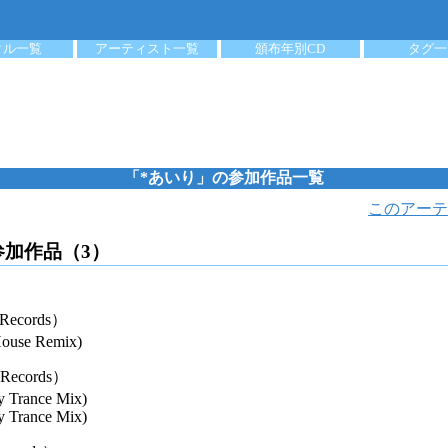
クル一覧
アーティスト一覧
頒布年別CD
タグ一
「*あいり」の参加作品一覧
このアーテ
参加作品（3）
Records）
ouse Remix)
 Records）
y Trance Mix)
y Trance Mix)