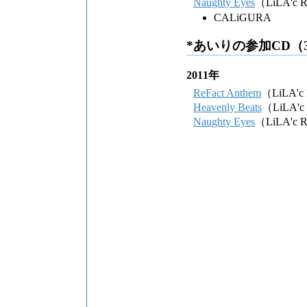
Naughty Eyes
（LiLA'c R
CALiGURA
*あいりの参加CD（
2011年
ReFact Anthem
（LiLA'c 
Heavenly Beats
（LiLA'c
Naughty Eyes
（LiLA'c R