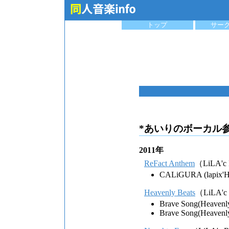
トップ
サー
*あいりのボーカル
2011年
ReFact Anthem
（LiLA'c 
CALiGURA (lapix'H
Heavenly Beats
（LiLA'c
Brave Song(Heavenl
Brave Song(Heavenl