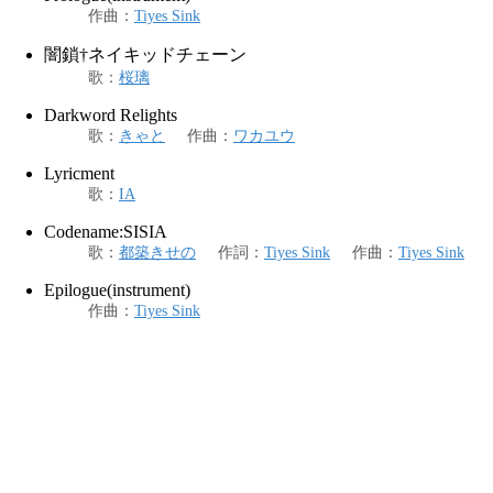
作曲
：
Tiyes Sink
闇鎖†ネイキッドチェーン
歌
：
桜璃
Darkword Relights
歌
：
きゃと
作曲
：
ワカユウ
Lyricment
歌
：
IA
Codename:SISIA
歌
：
都築きせの
作詞
：
Tiyes Sink
作曲
：
Tiyes Sink
Epilogue(instrument)
作曲
：
Tiyes Sink