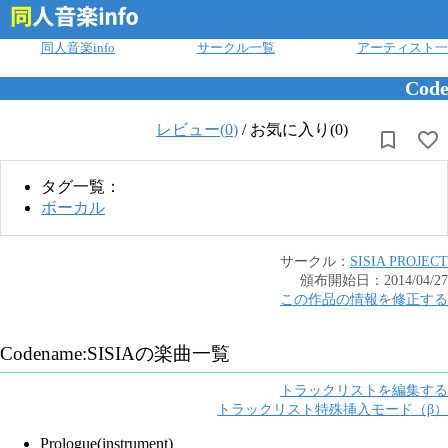
ログイン
同人音楽info
サークル一覧
アーティスト一
Code
レビュー(
0
)
/
お気に入り(0)
タグ一覧：
ボーカル
サークル：
SISIA PROJECT
頒布開始日：
2014/04/27
この作品の情報を修正する
Codename:SISIA
の楽曲一覧
トラックリストを編集する
トラックリスト特殊挿入モード（β）
Prologue(instrument)