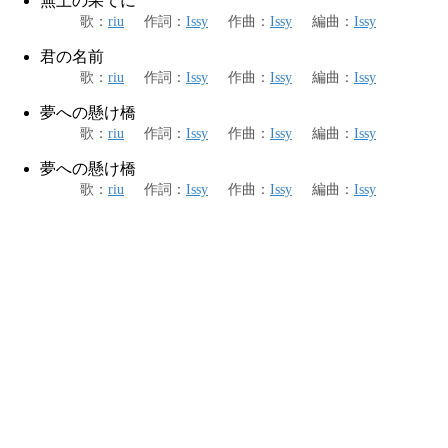
無上の果てに
歌
：
riu
作詞
：
Issy
作曲
：
Issy
編曲
：
Issy
君の名前
歌
：
riu
作詞
：
Issy
作曲
：
Issy
編曲
：
Issy
夢への懸け橋
歌
：
riu
作詞
：
Issy
作曲
：
Issy
編曲
：
Issy
夢への懸け橋
歌
：
riu
作詞
：
Issy
作曲
：
Issy
編曲
：
Issy