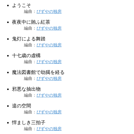
ようこそ
編曲
：
ぴずやの独房
夜夜中に賄ふ紅茶
編曲
：
ぴずやの独房
鬼灯による舞踏
編曲
：
ぴずやの独房
十七歳の虚構
編曲
：
ぴずやの独房
魔法図書館で劫臈を経る
編曲
：
ぴずやの独房
邪悪な抽出物
編曲
：
ぴずやの独房
遑の空間
編曲
：
ぴずやの独房
悍ましき三拍子
編曲
：
ぴずやの独房