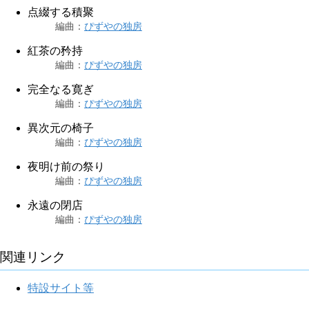
点綴する積聚
編曲
：
ぴずやの独房
紅茶の矜持
編曲
：
ぴずやの独房
完全なる寛ぎ
編曲
：
ぴずやの独房
異次元の椅子
編曲
：
ぴずやの独房
夜明け前の祭り
編曲
：
ぴずやの独房
永遠の閉店
編曲
：
ぴずやの独房
関連リンク
特設サイト等