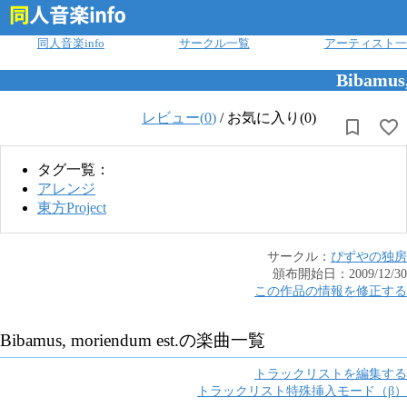
ログイン
同人音楽info
サークル一覧
アーティスト一
Bibamus,
レビュー(
0
)
/
お気に入り(0)
タグ一覧：
アレンジ
東方Project
サークル：
ぴずやの独房
頒布開始日：
2009/12/30
この作品の情報を修正する
Bibamus, moriendum est.
の楽曲一覧
トラックリストを編集する
トラックリスト特殊挿入モード（β）