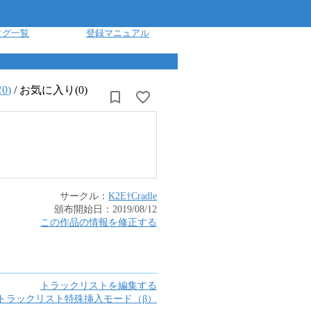
タグ一覧
登録マニュアル
(
0
)
/
お気に入り(0)
サークル：
K2E†Cradle
頒布開始日：
2019/08/12
この作品の情報を修正する
トラックリストを編集する
トラックリスト特殊挿入モード（β）