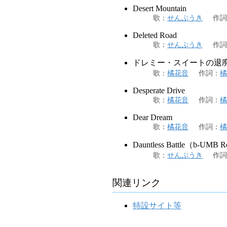
Desert Mountain
歌
：
せんぷうき
作詞
Deleted Road
歌
：
せんぷうき
作詞
ドレミー・スイートの退
歌
：
橘花音
作詞
：
橘
Desperate Drive
歌
：
橘花音
作詞
：
橘
Dear Dream
歌
：
橘花音
作詞
：
橘
Dauntless Battle（b-UMB 
歌
：
せんぷうき
作詞
関連リンク
特設サイト等