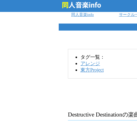
ログイン
同人音楽info
サークル
タグ一覧：
アレンジ
東方Project
Destructive Destination
の楽