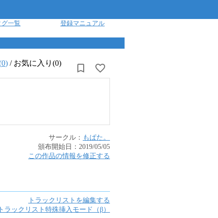
タグ一覧
登録マニュアル
(
0
)
/
お気に入り(0)
サークル：
もぱた。
頒布開始日：
2019/05/05
この作品の情報を修正する
トラックリストを編集する
トラックリスト特殊挿入モード（β）