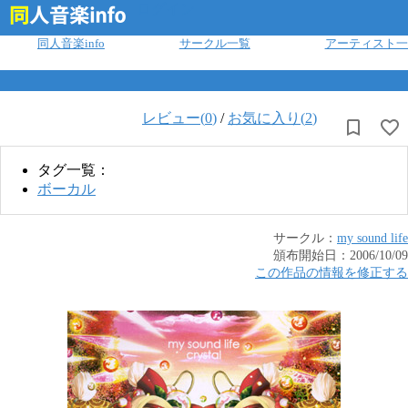
ログイン
同人音楽info
サークル一覧
アーティスト一
レビュー(
0
)
/
お気に入り(
2
)
タグ一覧：
ボーカル
サークル：
my sound life
頒布開始日：
2006/10/09
この作品の情報を修正する