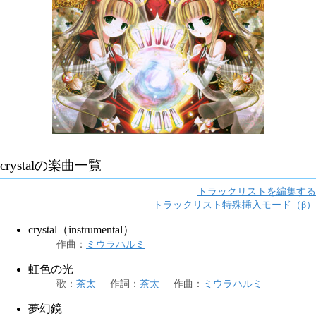
crystal
の楽曲一覧
トラックリストを編集する
トラックリスト特殊挿入モード（β）
crystal（instrumental）
作曲
：
ミウラハルミ
虹色の光
歌
：
茶太
作詞
：
茶太
作曲
：
ミウラハルミ
夢幻鏡