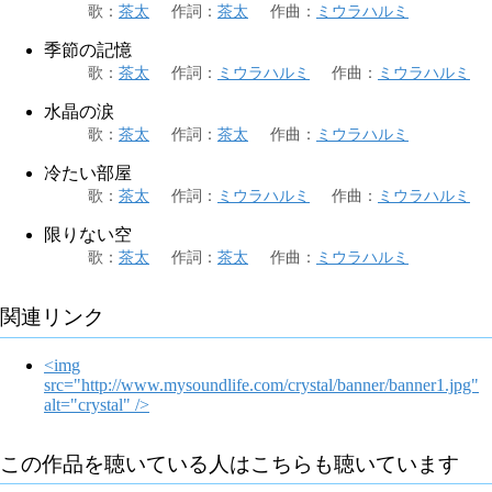
歌
：
茶太
作詞
：
茶太
作曲
：
ミウラハルミ
季節の記憶
歌
：
茶太
作詞
：
ミウラハルミ
作曲
：
ミウラハルミ
水晶の涙
歌
：
茶太
作詞
：
茶太
作曲
：
ミウラハルミ
冷たい部屋
歌
：
茶太
作詞
：
ミウラハルミ
作曲
：
ミウラハルミ
限りない空
歌
：
茶太
作詞
：
茶太
作曲
：
ミウラハルミ
関連リンク
<img
src="http://www.mysoundlife.com/crystal/banner/banner1.jpg"
alt="crystal" />
この作品を聴いている人はこちらも聴いています