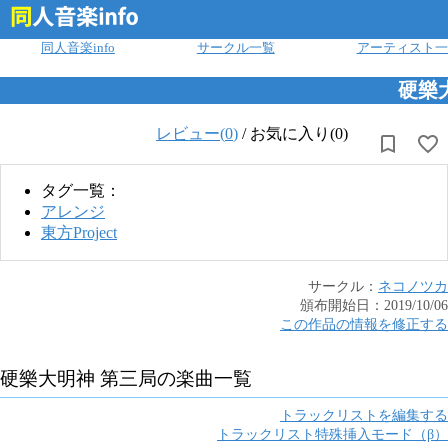
ログイン
同人音楽info
サークル一覧
アーティスト一
硬樂
レビュー(
0
)
/
お気に入り(0)
タグ一覧：
アレンジ
東方Project
サークル：
ネコノツカ
頒布開始日：
2019/10/06
この作品の情報を修正する
硬樂大明神 第三局
の楽曲一覧
トラックリストを編集する
トラックリスト特殊挿入モード（β）