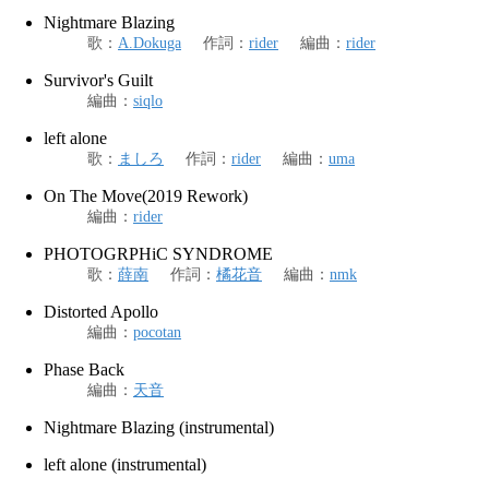
Nightmare Blazing
歌
：
A.Dokuga
作詞
：
rider
編曲
：
rider
Survivor's Guilt
編曲
：
siqlo
left alone
歌
：
ましろ
作詞
：
rider
編曲
：
uma
On The Move(2019 Rework)
編曲
：
rider
PHOTOGRPHiC SYNDROME
歌
：
薛南
作詞
：
橘花音
編曲
：
nmk
Distorted Apollo
編曲
：
pocotan
Phase Back
編曲
：
天音
Nightmare Blazing (instrumental)
left alone (instrumental)