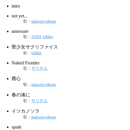
intro
not yet...
歌
：
maicoro-phone
annexure
歌
：
SAYA
ichiko
聖少女サクリファイス
歌
：
ichiko
Naked Frontier
歌
：
サリヤ人
茜心
歌
：
maicoro-phone
春の湊に
歌
：
サリヤ人
イツカノソラ
歌
：
maicoro-phone
spark