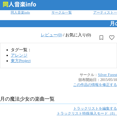
ログイン
同人音楽info
サークル一覧
アーティスト一
月
レビュー(
0
)
/
お気に入り(0)
タグ一覧：
アレンジ
東方Project
サークル：
Silver Forest
頒布開始日：
2015/05/10
この作品の情報を修正する
月の魔法少女
の楽曲一覧
トラックリストを編集する
トラックリスト特殊挿入モード（β）