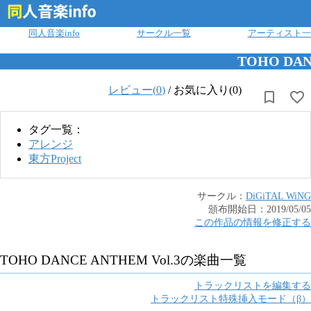
ログイン
同人音楽info
サークル一覧
アーティスト一
TOHO DAN
レビュー(
0
)
/
お気に入り(0)
タグ一覧：
アレンジ
東方Project
サークル：
DiGiTAL WiNG
頒布開始日：
2019/05/05
この作品の情報を修正する
TOHO DANCE ANTHEM Vol.3
の楽曲一覧
トラックリストを編集する
トラックリスト特殊挿入モード（β）