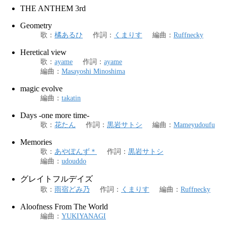
THE ANTHEM 3rd
Geometry
歌
：
橘あるひ
作詞
：
くまりす
編曲
：
Ruffnecky
Heretical view
歌
：
ayame
作詞
：
ayame
編曲
：
Masayoshi Minoshima
magic evolve
編曲
：
takatin
Days -one more time-
歌
：
花たん
作詞
：
黒岩サトシ
編曲
：
Mameyudoufu
Memories
歌
：
あやぽんず＊
作詞
：
黒岩サトシ
編曲
：
udouddo
グレイトフルデイズ
歌
：
雨宿どみ乃
作詞
：
くまりす
編曲
：
Ruffnecky
Aloofness From The World
編曲
：
YUKIYANAGI