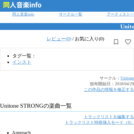
ログイン
同人音楽info
サークル一覧
アーティスト一
Unit
レビュー(
0
)
/
お気に入り(0)
タグ一覧：
インスト
サークル：
Unitone
頒布開始日：
2018/04/29
この作品の情報を修正する
Unitone STRONG
の楽曲一覧
トラックリストを編集する
トラックリスト特殊挿入モード（β）
Approach