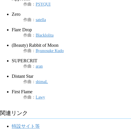
作曲
：
PSYQUI
Zero
作曲
：
satella
Flare Drop
作曲
：
Blacklolita
(Beauty) Rabbit of Moon
作曲
：
Ryunosuke Kudo
SUPERCRIT
作曲
：
aran
Distant Star
作曲
：
shimaL
First Flame
作曲
：
Lawy
関連リンク
特設サイト等