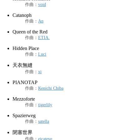
作曲
：
void
Catanoph
作曲
：
An
Queen of the Red
作曲
：
ETIA.
Hidden Place
作曲
：
Luci
天衣無縫
作曲
：
xi
PIANOTAP
作曲
：
Kenichi Chiba
Mezzoforte
作曲
：
tigerlily
Spazierweg
作曲
：
satella
閉塞世界
作曲
：
eicateve