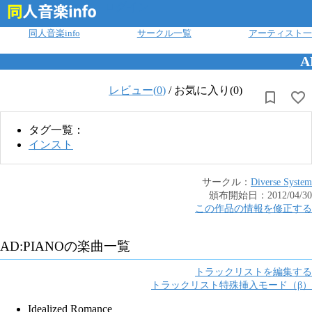
ログイン
同人音楽info
サークル一覧
アーティスト一
A
レビュー(
0
)
/
お気に入り(0)
タグ一覧：
インスト
サークル：
Diverse System
頒布開始日：
2012/04/30
この作品の情報を修正する
AD:PIANO
の楽曲一覧
トラックリストを編集する
トラックリスト特殊挿入モード（β）
Idealized Romance