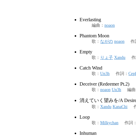
Everlasting
編曲
：
noaon
Phantom Moon
歌
：
ながの
noaon
作
Empty
歌
：
りょ子
Xandu
作
Catch Wind
歌
：
Un3h
作詞
：
Cep
Deceiver (Redeemer Pt.2)
歌
：
noaon
Un3h
編曲
消えていく望みを/A Desire to
歌
：
Xandu
KanaChi
Loop
歌
：
Milkychan
作詞
Inhuman