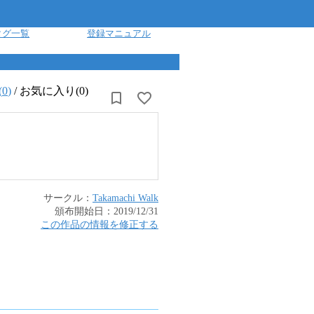
タグ一覧
登録マニュアル
(
0
)
/
お気に入り(0)
サークル：
Takamachi Walk
頒布開始日：
2019/12/31
この作品の情報を修正する