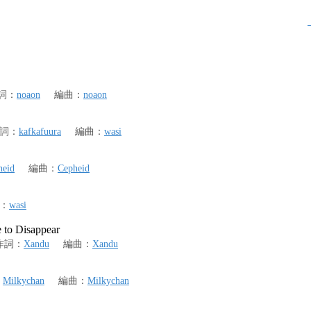
詞
：
noaon
編曲
：
noaon
詞
：
kafkafuura
編曲
：
wasi
heid
編曲
：
Cepheid
：
wasi
 Disappear
作詞
：
Xandu
編曲
：
Xandu
：
Milkychan
編曲
：
Milkychan