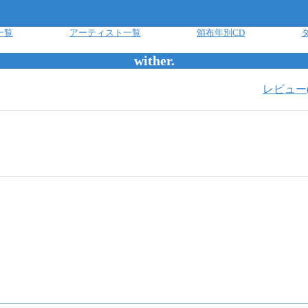
一覧
アーティスト一覧
頒布年別CD
wither.
レビュー