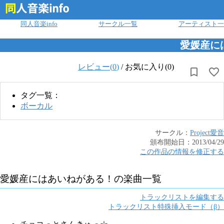
ログイン
同人音楽info
サークル一覧
アーティスト一
愛媛産に
レビュー(
0
)
/
お気に入り(0)
タグ一覧：
ボーカル
サークル：
Project愛音
頒布開始日：
2013/04/29
この作品の情報を修正する
愛媛産にはあいねがある！
の楽曲一覧
トラックリストを編集する
トラックリスト特殊挿入モード（β）