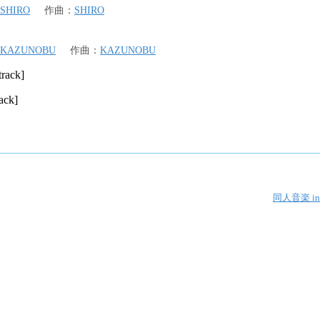
SHIRO
作曲
：
SHIRO
KAZUNOBU
作曲
：
KAZUNOBU
track]
ck]
同人音楽 in