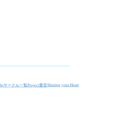
Shining your Heart
fo
サークル一覧
Project愛音