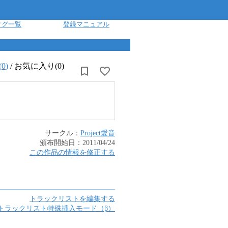
タグ一覧
登録マニュアル
(
0
)
/
お気に入り(0)
サークル：
Project愛音
頒布開始日：
2011/04/24
この作品の情報を修正する
トラックリストを編集する
トラックリスト特殊挿入モード（β）