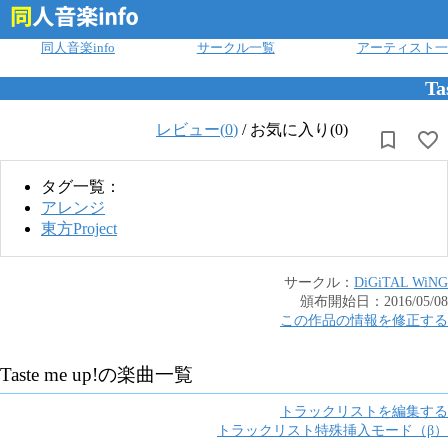
ログイン
同人音楽info
サークル一覧
アーティスト一
Ta
レビュー(
0
)
/
お気に入り(0)
タグ一覧：
アレンジ
東方Project
サークル：
DiGiTAL WiNG
頒布開始日：
2016/05/08
この作品の情報を修正する
Taste me up!
の楽曲一覧
トラックリストを編集する
トラックリスト特殊挿入モード（β）