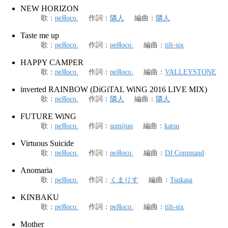
NEW HORIZON
歌
：
peЯoco.
作詞
：
隣人
編曲
：
隣人
Taste me up
歌
：
peЯoco.
作詞
：
peЯoco.
編曲
：
tilt-six
HAPPY CAMPER
歌
：
peЯoco.
作詞
：
peЯoco.
編曲
：
VALLEYSTONE
inverted RAINBOW (DiGiTAL WiNG 2016 LIVE MIX)
歌
：
peЯoco.
作詞
：
隣人
編曲
：
隣人
FUTURE WiNG
歌
：
peЯoco.
作詞
：
sumijun
編曲
：
katsu
Virtuous Suicide
歌
：
peЯoco.
作詞
：
peЯoco.
編曲
：
DJ Command
Anomaria
歌
：
peЯoco.
作詞
：
くまりす
編曲
：
Tsukasa
KINBAKU
歌
：
peЯoco.
作詞
：
peЯoco.
編曲
：
tilt-six
Mother