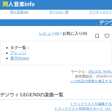
ログイン
同人音楽info
サークル一覧
アーティスト一
デジウ
レビュー(
0
)
/
お気に入り(0)
タグ一覧：
アレンジ
東方Project
サークル：
DiGiTAL WiNG
頒布開始日：
2014/05/11
この作品の情報を修正する
デジウィ LEGEND
の楽曲一覧
トラックリストを編集する
トラックリスト特殊挿入モード（β）