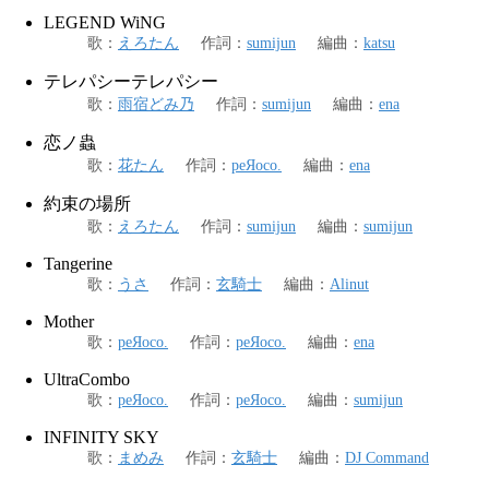
LEGEND WiNG
歌
：
えろたん
作詞
：
sumijun
編曲
：
katsu
テレパシーテレパシー
歌
：
雨宿どみ乃
作詞
：
sumijun
編曲
：
ena
恋ノ蟲
歌
：
花たん
作詞
：
peЯoco.
編曲
：
ena
約束の場所
歌
：
えろたん
作詞
：
sumijun
編曲
：
sumijun
Tangerine
歌
：
うさ
作詞
：
玄騎士
編曲
：
Alinut
Mother
歌
：
peЯoco.
作詞
：
peЯoco.
編曲
：
ena
UltraCombo
歌
：
peЯoco.
作詞
：
peЯoco.
編曲
：
sumijun
INFINITY SKY
歌
：
まめみ
作詞
：
玄騎士
編曲
：
DJ Command