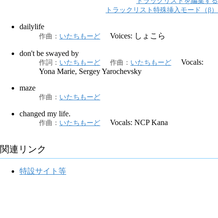
トラックリストを編集する
トラックリスト特殊挿入モード（β）
dailylife
Voices: しょこら
作曲
：
いたちもーど
don't be swayed by
Vocals:
作詞
：
いたちもーど
作曲
：
いたちもーど
Yona Marie, Sergey Yarochevsky
maze
作曲
：
いたちもーど
changed my life.
Vocals: NCP Kana
作曲
：
いたちもーど
関連リンク
特設サイト等