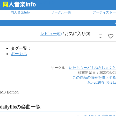
ログイン
同人音楽info
サークル一覧
アーティスト一
レビュー(
0
)
/
お気に入り(0)
タグ一覧：
ボーカル
サークル：
いたちもーど！ぷろじぇくと
頒布開始日：
2020/03/01
この作品の情報を修正する
M3-2020春
お
-
21x
M3 Edition
dailylife
の楽曲一覧