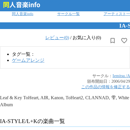
ログイン
同人音楽info
サークル一覧
アーティスト一
IA-
レビュー(
0
)
/
お気に入り(0)
タグ一覧：
ゲームアレンジ
サークル：
Iemitsu./A
頒布開始日：
2006/04/29
この作品の情報を修正する
Leaf & Key ToHeart, AIR, Kanon, ToHeart2, CLANNAD, 雫, White
Album
IA-STYLE/L+K
の楽曲一覧