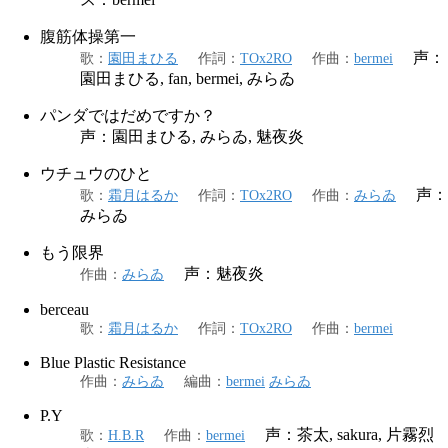
腹筋体操第一
声：
歌
：
園田まひる
作詞
：
TOx2RO
作曲
：
bermei
園田まひる, fan, bermei, みらゐ
パンダではだめですか？
声：園田まひる, みらゐ, 魅夜炎
ウチュウのひと
声：
歌
：
霜月はるか
作詞
：
TOx2RO
作曲
：
みらゐ
みらゐ
もう限界
声：魅夜炎
作曲
：
みらゐ
berceau
歌
：
霜月はるか
作詞
：
TOx2RO
作曲
：
bermei
Blue Plastic Resistance
作曲
：
みらゐ
編曲
：
bermei
みらゐ
P.Y
声：茶太, sakura, 片霧烈
歌
：
H.B.R
作曲
：
bermei