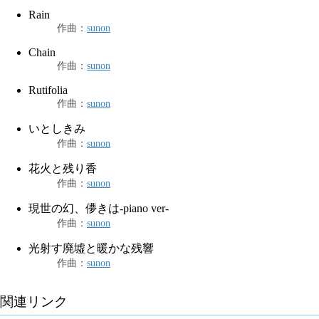
Rain
作曲
：
sunon
Chain
作曲
：
sunon
Rutifolia
作曲
：
sunon
いとしきみ
作曲
：
sunon
花火と残り香
作曲
：
sunon
現世の幻、儚きは-piano ver-
作曲
：
sunon
光射す廃墟と暖かな残響
作曲
：
sunon
関連リンク