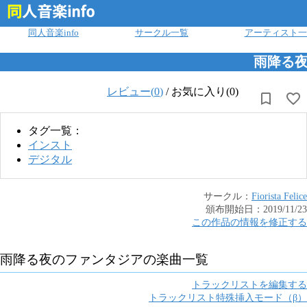
ログイン
同人音楽info
サークル一覧
アーティスト一
雨降る
レビュー(
0
)
/
お気に入り(0)
タグ一覧：
インスト
デジタル
サークル：
Fiorista Felice
頒布開始日：
2019/11/23
この作品の情報を修正する
雨降る夜のファンタジア
の楽曲一覧
トラックリストを編集する
トラックリスト特殊挿入モード（β）