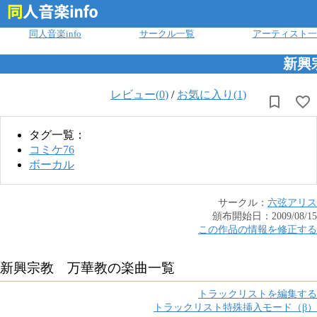
ログイン
同人音楽info
サークル一覧
アーティスト一
新興
レビュー(
0
)
/
お気に入り(
1
)
タグ一覧：
コミケ76
ボーカル
サークル：
六弦アリス
頒布開始日：
2009/08/15
この作品の情報を修正する
新興宗教 万華教
の楽曲一覧
トラックリストを編集する
トラックリスト特殊挿入モード（β）