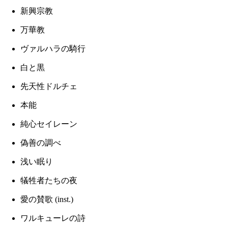
新興宗教
万華教
ヴァルハラの騎行
白と黒
先天性ドルチェ
本能
純心セイレーン
偽善の調べ
浅い眠り
犠牲者たちの夜
愛の賛歌 (inst.)
ワルキューレの詩