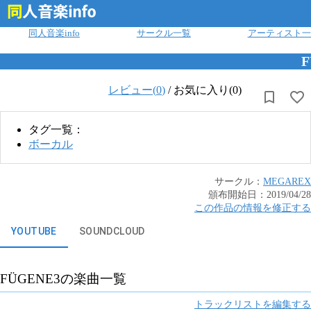
ログイン
同人音楽info
サークル一覧
アーティスト一
F
レビュー(
0
)
/
お気に入り(0)
タグ一覧：
ボーカル
サークル：
MEGAREX
頒布開始日：
2019/04/28
この作品の情報を修正する
YOUTUBE
SOUNDCLOUD
FÜGENE3
の楽曲一覧
トラックリストを編集する