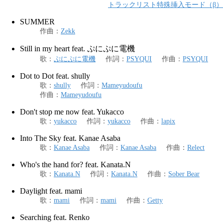
トラックリスト特殊挿入モード（β）
SUMMER
作曲
：
Zekk
Still in my heart feat. ぷにぷに電機
歌
：
ぷにぷに電機
作詞
：
PSYQUI
作曲
：
PSYQUI
Dot to Dot feat. shully
歌
：
shully
作詞
：
Mameyudoufu
作曲
：
Mameyudoufu
Don't stop me now feat. Yukacco
歌
：
yukacco
作詞
：
yukacco
作曲
：
lapix
Into The Sky feat. Kanae Asaba
歌
：
Kanae Asaba
作詞
：
Kanae Asaba
作曲
：
Relect
Who's the hand for? feat. Kanata.N
歌
：
Kanata.N
作詞
：
Kanata.N
作曲
：
Sober Bear
Daylight feat. mami
歌
：
mami
作詞
：
mami
作曲
：
Getty
Searching feat. Renko