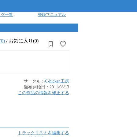
タグ一覧
登録マニュアル
(
0
)
/
お気に入り(0)
サークル：
C-hicken工房
頒布開始日：
2011/08/13
この作品の情報を修正する
トラックリストを編集する