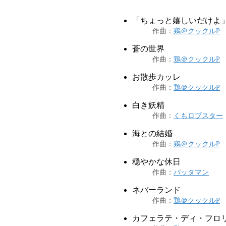
「ちょっと嬉しいだけよ
作曲
：
鶏＠クックルP
蒼の世界
作曲
：
鶏＠クックルP
お散歩カッレ
作曲
：
鶏＠クックルP
白き妖精
作曲
：
くもロブスター
海との結婚
作曲
：
鶏＠クックルP
穏やかな休日
作曲
：
バッタマン
ネバーランド
作曲
：
鶏＠クックルP
カフェラテ・ディ・フロ