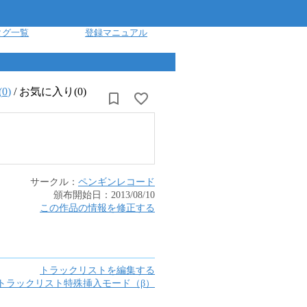
タグ一覧
登録マニュアル
(
0
)
/
お気に入り(0)
サークル：
ペンギンレコード
頒布開始日：
2013/08/10
この作品の情報を修正する
トラックリストを編集する
トラックリスト特殊挿入モード（β）