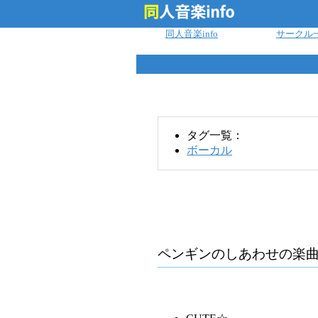
ログイン
同人音楽info
サークル
タグ一覧：
ボーカル
ペンギンのしあわせ
の楽