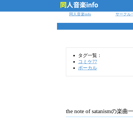
ログイン
同人音楽info
サークル
タグ一覧：
コミケ77
ボーカル
the note of satanism
の楽曲