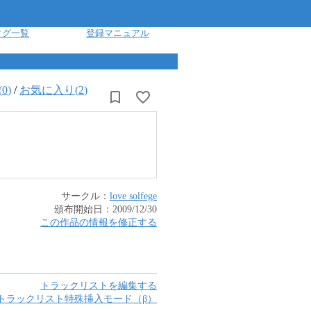
タグ一覧
登録マニュアル
(
0
)
/
お気に入り(
2
)
サークル：
love solfege
頒布開始日：
2009/12/30
この作品の情報を修正する
トラックリストを編集する
トラックリスト特殊挿入モード（β）