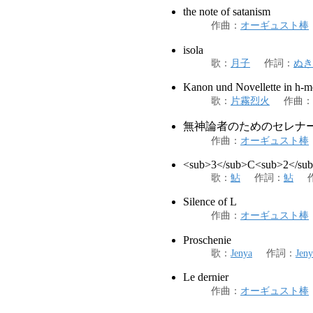
the note of satanism
作曲
：
オーギュスト棒
isola
歌
：
月子
作詞
：
ぬき
Kanon und Novellette in h-m
歌
：
片霧烈火
作曲
：
無神論者のためのセレナ
作曲
：
オーギュスト棒
<sub>3</sub>C<sub>2</su
歌
：
鮎
作詞
：
鮎
Silence of L
作曲
：
オーギュスト棒
Proschenie
歌
：
Jenya
作詞
：
Jeny
Le dernier
作曲
：
オーギュスト棒