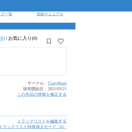
タグ一覧
登録マニュアル
(
0
)
/
お気に入り(0)
サークル：
CrazyBeats
頒布開始日：
2021/03/21
この作品の情報を修正する
トラックリストを編集する
トラックリスト特殊挿入モード（β）