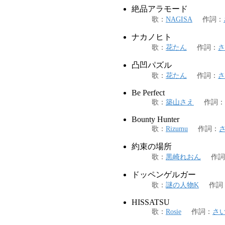
絶品アラモード
歌
：
NAGISA
作詞
：
ナカノヒト
歌
：
花たん
作詞
：
さ
凸凹パズル
歌
：
花たん
作詞
：
さ
Be Perfect
歌
：
築山さえ
作詞
：
Bounty Hunter
歌
：
Rizumu
作詞
：
約束の場所
歌
：
黒崎れおん
作詞
ドッペンゲルガー
歌
：
謎の人物K
作詞
HISSATSU
歌
：
Rosie
作詞
：
さ