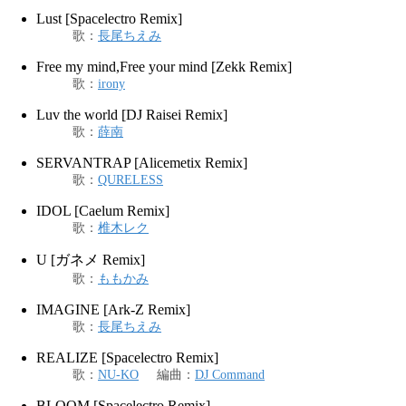
Lust [Spacelectro Remix]
歌
：
長尾ちえみ
Free my mind,Free your mind [Zekk Remix]
歌
：
irony
Luv the world [DJ Raisei Remix]
歌
：
薛南
SERVANTRAP [Alicemetix Remix]
歌
：
QURELESS
IDOL [Caelum Remix]
歌
：
椎木レク
U [ガネメ Remix]
歌
：
ももかみ
IMAGINE [Ark-Z Remix]
歌
：
長尾ちえみ
REALIZE [Spacelectro Remix]
歌
：
NU-KO
編曲
：
DJ Command
BLOOM [Spacelectro Remix]