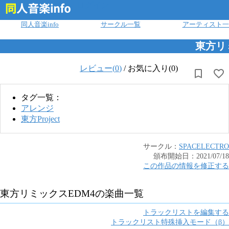
ログイン
同人音楽info
サークル一覧
アーティスト一
東方リ
レビュー(
0
)
/
お気に入り(0)
タグ一覧：
アレンジ
東方Project
サークル：
SPACELECTRO
頒布開始日：
2021/07/18
この作品の情報を修正する
東方リミックスEDM4
の楽曲一覧
トラックリストを編集する
トラックリスト特殊挿入モード（β）