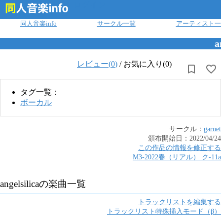
ログイン
同人音楽info
サークル一覧
アーティスト一
a
レビュー(
0
)
/
お気に入り(0)
タグ一覧：
ボーカル
サークル：
garnet
頒布開始日：
2022/04/24
この作品の情報を修正する
M3-2022春（リアル）
ク
-
11a
angelsilica
の楽曲一覧
トラックリストを編集する
トラックリスト特殊挿入モード（β）