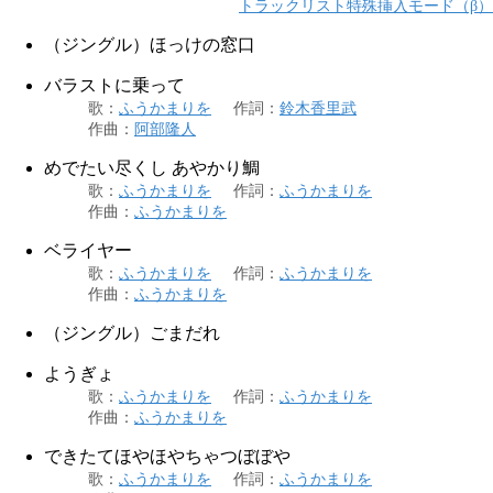
トラックリスト特殊挿入モード（β）
（ジングル）ほっけの窓口
バラストに乗って
歌
：
ふうかまりを
作詞
：
鈴木香里武
作曲
：
阿部隆人
めでたい尽くし あやかり鯛
歌
：
ふうかまりを
作詞
：
ふうかまりを
作曲
：
ふうかまりを
ベライヤー
歌
：
ふうかまりを
作詞
：
ふうかまりを
作曲
：
ふうかまりを
（ジングル）ごまだれ
ようぎょ
歌
：
ふうかまりを
作詞
：
ふうかまりを
作曲
：
ふうかまりを
できたてほやほやちゃつぼぼや
歌
：
ふうかまりを
作詞
：
ふうかまりを