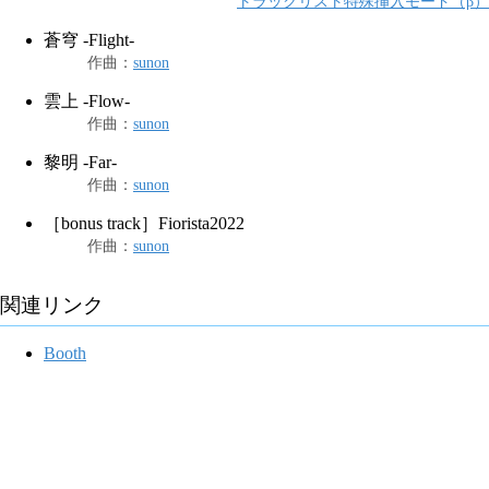
トラックリスト特殊挿入モード（β）
蒼穹 -Flight-
作曲
：
sunon
雲上 -Flow-
作曲
：
sunon
黎明 -Far-
作曲
：
sunon
［bonus track］Fiorista2022
作曲
：
sunon
関連リンク
Booth