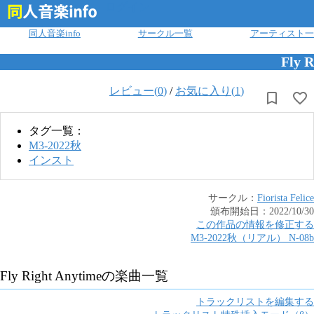
ログイン
同人音楽info
サークル一覧
アーティスト一
Fly R
レビュー(
0
)
/
お気に入り(
1
)
タグ一覧：
M3-2022秋
インスト
サークル：
Fiorista Felice
頒布開始日：
2022/10/30
この作品の情報を修正する
M3-2022秋（リアル）
N
-
08b
Fly Right Anytime
の楽曲一覧
トラックリストを編集する