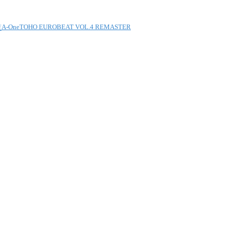
A-One
TOHO EUROBEAT VOL.4 REMASTER
覧