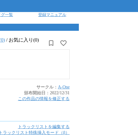
タグ一覧
登録マニュアル
(
0
)
/
お気に入り(0)
サークル：
A-One
頒布開始日：
2022/12/31
この作品の情報を修正する
トラックリストを編集する
トラックリスト特殊挿入モード（β）