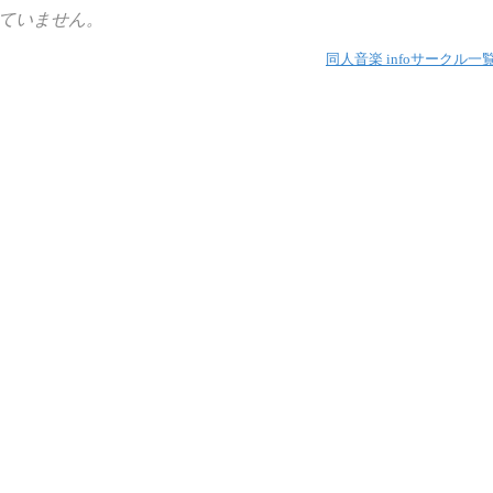
ていません。
同人音楽 info
サークル一