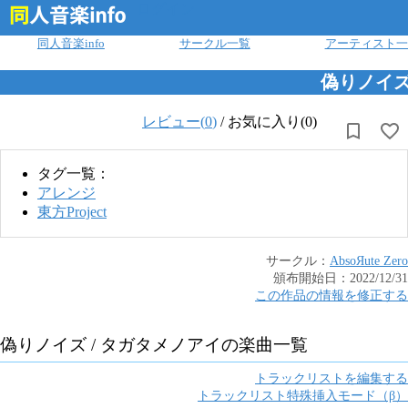
ログイン
同人音楽info
サークル一覧
アーティスト一
偽りノイズ
レビュー(
0
)
/
お気に入り(0)
タグ一覧：
アレンジ
東方Project
サークル：
AbsoЯute Zero
頒布開始日：
2022/12/31
この作品の情報を修正する
偽りノイズ / タガタメノアイ
の楽曲一覧
トラックリストを編集する
トラックリスト特殊挿入モード（β）