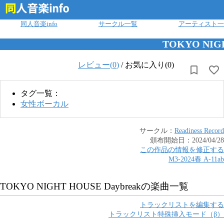
ログイン
同人音楽info
サークル一覧
アーティスト一
TOKYO NIGH
レビュー(
0
)
/
お気に入り(0)
タグ一覧：
女性ボーカル
サークル：
Readiness Record
頒布開始日：
2024/04/28
この作品の情報を修正する
M3-2024春
A
-
11ab
TOKYO NIGHT HOUSE Daybreak
の楽曲一覧
トラックリストを編集する
トラックリスト特殊挿入モード（β）