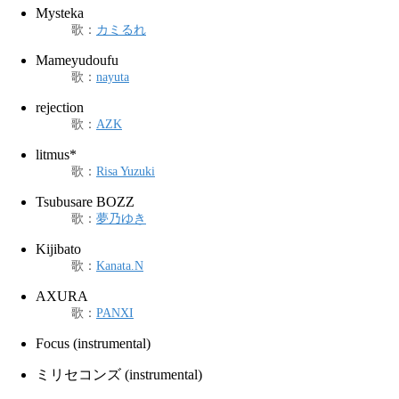
Mysteka
歌
：
カミるれ
Mameyudoufu
歌
：
nayuta
rejection
歌
：
AZK
litmus*
歌
：
Risa Yuzuki
Tsubusare BOZZ
歌
：
夢乃ゆき
Kijibato
歌
：
Kanata.N
AXURA
歌
：
PANXI
Focus (instrumental)
ミリセコンズ (instrumental)