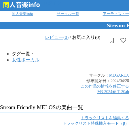
ログイン
同人音楽info
サークル一覧
アーティスト一
Stream 
レビュー(
0
)
/
お気に入り(0)
タグ一覧：
女性ボーカル
サークル：
MEGAREX
頒布開始日：
2024/04/28
この作品の情報を修正する
M3-2024春
T
-
20ab
Stream Friendly MELOS
の楽曲一覧
トラックリストを編集する
トラックリスト特殊挿入モード（β）