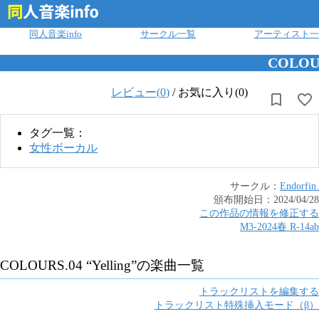
ログイン
同人音楽info
サークル一覧
アーティスト一
COLOUR
レビュー(
0
)
/
お気に入り(0)
タグ一覧：
女性ボーカル
サークル：
Endorfin.
頒布開始日：
2024/04/28
この作品の情報を修正する
M3-2024春
R
-
14ab
COLOURS.04 “Yelling”
の楽曲一覧
トラックリストを編集する
トラックリスト特殊挿入モード（β）