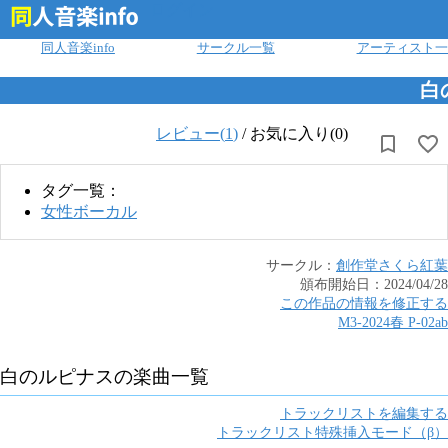
ログイン
同人音楽info
サークル一覧
アーティスト一
白
レビュー(
1
)
/
お気に入り(0)
タグ一覧：
女性ボーカル
サークル：
創作堂さくら紅葉
頒布開始日：
2024/04/28
この作品の情報を修正する
M3-2024春
P
-
02ab
白のルピナス
の楽曲一覧
トラックリストを編集する
トラックリスト特殊挿入モード（β）