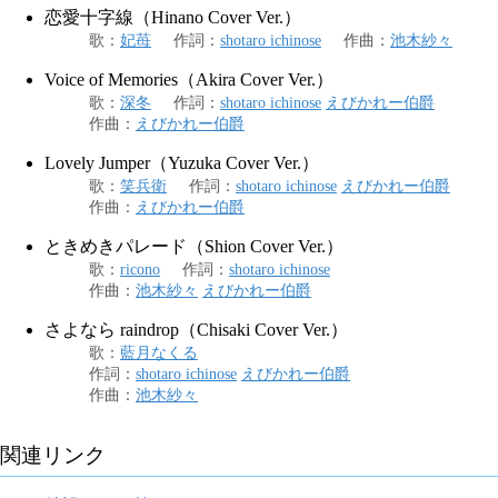
恋愛十字線（Hinano Cover Ver.）
歌
：
妃苺
作詞
：
shotaro ichinose
作曲
：
池木紗々
Voice of Memories（Akira Cover Ver.）
歌
：
深冬
作詞
：
shotaro ichinose
えびかれー伯爵
作曲
：
えびかれー伯爵
Lovely Jumper（Yuzuka Cover Ver.）
歌
：
笑兵衛
作詞
：
shotaro ichinose
えびかれー伯爵
作曲
：
えびかれー伯爵
ときめきパレード（Shion Cover Ver.）
歌
：
ricono
作詞
：
shotaro ichinose
作曲
：
池木紗々
えびかれー伯爵
さよなら raindrop（Chisaki Cover Ver.）
歌
：
藍月なくる
作詞
：
shotaro ichinose
えびかれー伯爵
作曲
：
池木紗々
関連リンク