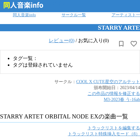
ログイン
同人音楽info
サークル一覧
アーティスト一
STARRY ARTE
レビュー(
0
)
/
お気に入り(0)
タグ一覧：
タグは登録されていません
サークル：
COOL X CUTE
星空のアルテット
頒布開始日：
2023/04/14
この作品の情報を修正する
M3-2023春
う
-
16ab
STARRY ARTET ORBITAL NODE EX
の楽曲一覧
トラックリストを編集する
トラックリスト特殊挿入モード（β）