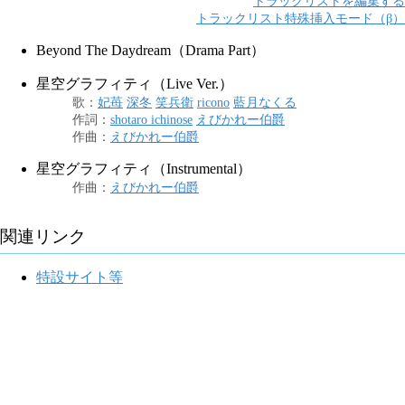
トラックリストを編集する
トラックリスト特殊挿入モード（β）
Beyond The Daydream（Drama Part）
星空グラフィティ（Live Ver.）
歌
：
妃苺
深冬
笑兵衛
ricono
藍月なくる
作詞
：
shotaro ichinose
えびかれー伯爵
作曲
：
えびかれー伯爵
星空グラフィティ（Instrumental）
作曲
：
えびかれー伯爵
関連リンク
特設サイト等