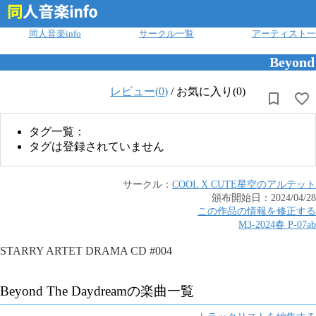
ログイン
同人音楽info
サークル一覧
アーティスト一
Beyond
レビュー(
0
)
/
お気に入り(0)
タグ一覧：
タグは登録されていません
サークル：
COOL X CUTE
星空のアルテット
頒布開始日：
2024/04/28
この作品の情報を修正する
M3-2024春
P
-
07ab
STARRY ARTET DRAMA CD #004
Beyond The Daydream
の楽曲一覧