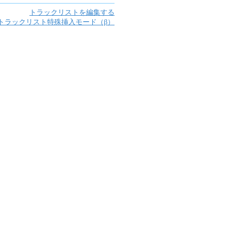
トラックリストを編集する
トラックリスト特殊挿入モード（β）