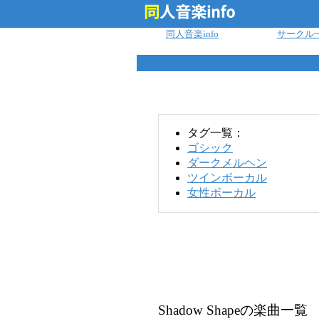
ログイン
同人音楽info
サークル
タグ一覧：
ゴシック
ダークメルヘン
ツインボーカル
女性ボーカル
Shadow Shape
の楽曲一覧