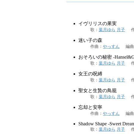
イヴリリスの果実
歌
：
葉月ゆら
月子
迷い子の森
作曲
：
やっすん
編曲
おそろいの秘密 -Hansel&Gre
歌
：
葉月ゆら
月子
女王の呪縛
歌
：
葉月ゆら
月子
聖女と生贄の鳥籠
歌
：
葉月ゆら
月子
忘却と安寧
作曲
：
やっすん
編曲
Shadow Shape -Sweet Dream
歌
：
葉月ゆら
月子